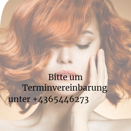
Bitte um
Terminvereinbarung
unter +4365446273